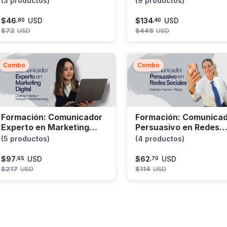
(3 productos)
(9 productos)
$
46
USD
$
134
USD
,
80
,
40
$
72
USD
$
448
USD
Combo
Combo
Formación: Comunicador
Formación: Comunica
Experto en Marketing
Persuasivo en Redes
Digital
Sociales
(5 productos)
(4 productos)
$
97
USD
$
62
USD
,
65
,
70
$
217
USD
$
114
USD