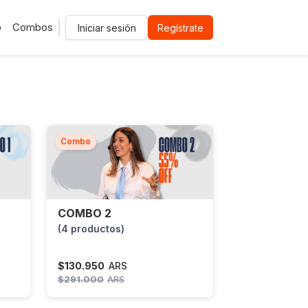
o
Combos
Iniciar sesión
Regístrate
Combo
COMBO 2
(4 productos)
$
130.950
ARS
$
291.000
ARS