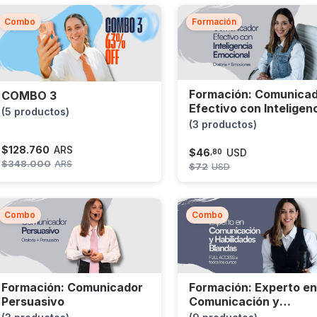
Combo
Formación
Formación: Comunica
COMBO 3
Efectivo con Inteligen
(5 productos)
Emocional
(3 productos)
$
128.760
ARS
$
46
USD
,
80
$
348.000
ARS
$
72
USD
Combo
Combo
Formación: Comunicador
Formación: Experto en
Persuasivo
Comunicación y
Habilidades Blandas