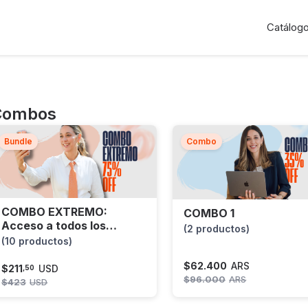
Catálog
Combos
Bundle
Combo
COMBO EXTREMO:
COMBO 1
Acceso a todos los
(2 productos)
cursos
(10 productos)
$
62.400
ARS
$
211
USD
,
50
$
96.000
ARS
$
423
USD