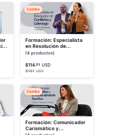
Combo
dor
Formación: Especialista
cia
en Resolución de
Conflictos y Liderazgo
(4 productos)
$
114
USD
,
03
$
181
USD
Combo
Formación: Comunicador
Carismático y
Emocionalmente Asertivo