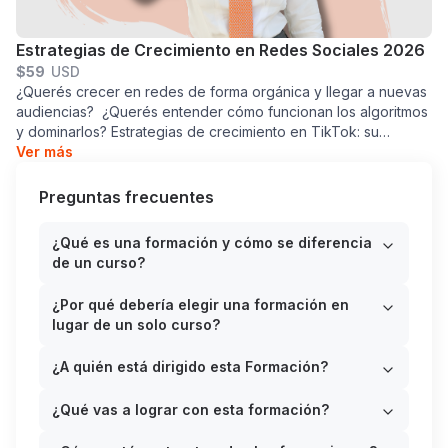
Estrategias de Crecimiento en Redes Sociales 2026
$
59
USD
¿Querés crecer en redes de forma orgánica y llegar a nuevas
audiencias? ¿Querés entender cómo funcionan los algoritmos
y dominarlos? Estrategias de crecimiento en TikTok: su
algoritmo y las fórmulas que hay que seguir.Estrategias de
Ver más
crecimiento en Instagram: claves para que tu contenido
funcione.Qué son los hooks y cuáles son los que funcionan
Preguntas frecuentes
mejor según el tipo de contenido.Los llamados a la acción que
mejor funcionanCopywriting y Storytelling¿Qué es la
¿Qué es una formación y cómo se diferencia
consistencia en redes sociales?Las herramientas que, si no
de un curso?
estás usando, deberías hacerlo.Entendiendo LinkedIn: Creá un
perfil que destaque.Actualizaciones mensuales con
¿Por qué debería elegir una formación en
expertos.Cómo lanzarte como UGC. ¿De qué se trata este
lugar de un solo curso?
curso? Más de 4 horas de duraciónVideos cortos para tomar
de forma diaria.9 módulos con ejercicios Nueva edición
¿A quién está dirigido esta Formación?
formato HD 100% online a tu ritmoCertificado de finalización
del cursoSoporte ilimitado para consultas y foroTu Instructora
¿Qué vas a lograr con esta formación?
Mai Pistiner - más de 10 años trabajando en comunicación
¿Para quién es este curso? Para todas aquellas personas que